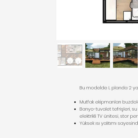
Bu modelde L planda 2 yata
Mutfak ekipmanları buzdola
Banyo-tuvalet tefrişleri, s
elektrikli TV ünitesi, stor 
Yüksek ısı yalıtımı sayesinde