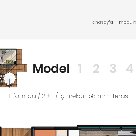
anasayfa
modul
Model
1
2
3
4
L formda / 2 + 1 / iç mekan 58 m² + teras