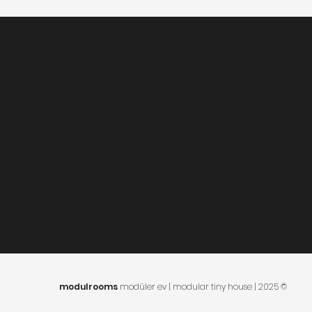
modulrooms
modüler ev | modular tiny house | 2025
©