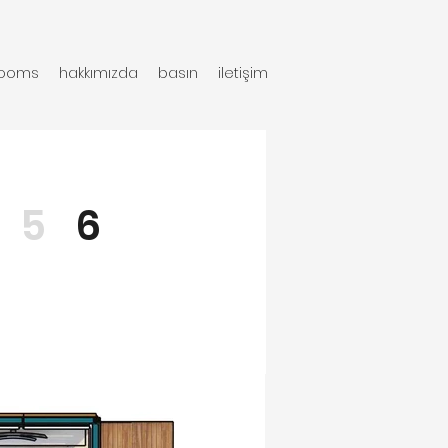
rooms
hakkımızda
basın
iletişim
5
6